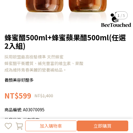
1
/
5
蜂蜜醋500ml+蜂蜜蘋果醋500ml(任選
2入組)
採用歐盟最高檢驗標準 天然蜂蜜
蜂蜜醋平衡體質、補充豐富的維生素、果酸
成為維持青春美麗的營養補給品。
養顏美容好醋多
NT$599
NT$1,400
商品編號:
A03070095
供貨狀況:
尚有庫存
加入購物車
加入購物車
立即購買
口味